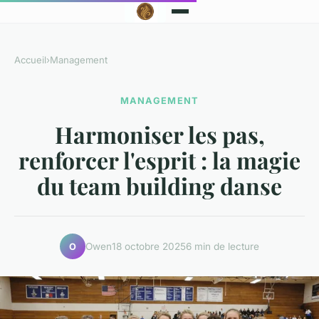
Accueil
›
Management
MANAGEMENT
Harmoniser les pas,
renforcer l'esprit : la magie
du team building danse
Owen
18 octobre 2025
6 min de lecture
O