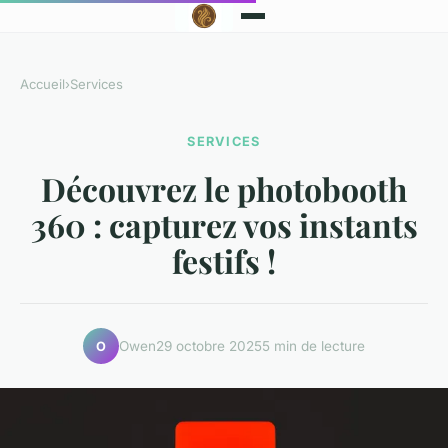
Accueil
›
Services
SERVICES
Découvrez le photobooth
360 : capturez vos instants
festifs !
Owen
29 octobre 2025
5 min de lecture
O