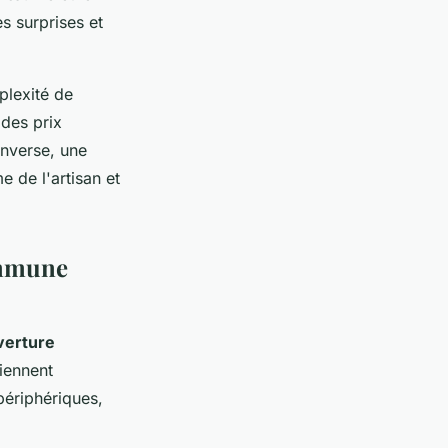
s surprises et
mplexité de
 des prix
nverse, une
 de l'artisan et
commune
verture
iennent
périphériques,