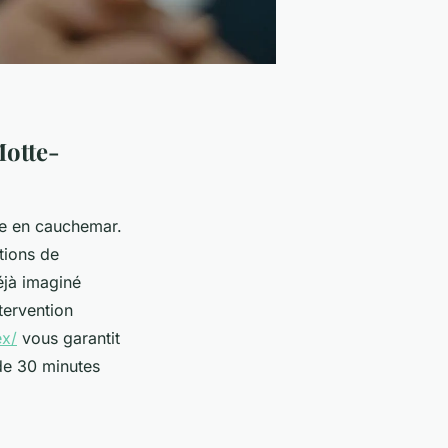
Motte-
ée en cauchemar.
tions de
éjà imaginé
tervention
ex/
vous garantit
e 30 minutes