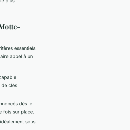
le plus
 Motte-
itères essentiels
faire appel à un
 capable
 de clés
annoncés dès le
 fois sur place.
 idéalement sous