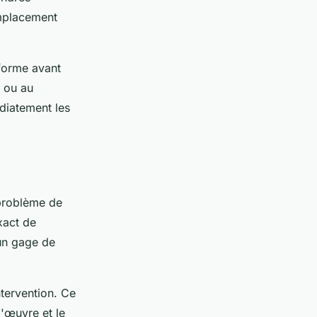
emplacement
nforme avant
e ou au
diatement les
 problème de
xact de
un gage de
ntervention. Ce
d'œuvre et le