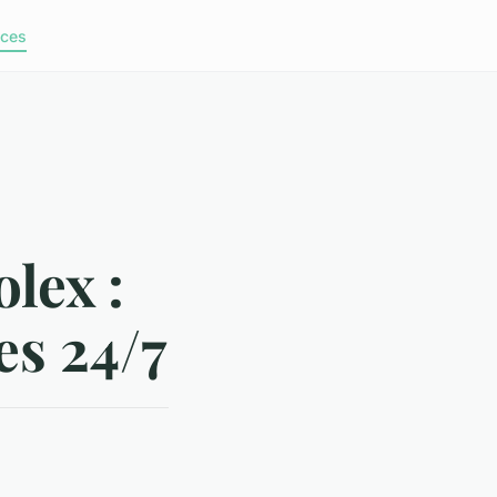
ices
lex :
es 24/7