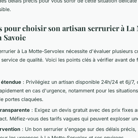
es délais précis pour vous sortir de cette situation délicate 
ible.
s pour choisir son artisan serrurier à La
n Savoie
errurier à La Motte-Servolex nécessite d'évaluer plusieurs cr
 service de qualité. Voici les points clés à vérifier avant de 
é étendue
: Privilégiez un artisan disponible 24h/24 et 6j/7,
 rapidement en cas d'urgence, notamment pour les situations
e portes claquées.
 transparente
: Exigez un devis gratuit avec des prix fixes 
act. Méfiez-vous des tarifs vagues qui peuvent exploser une
ervention
: Un bon serrurier s'engage sur des délais précis,
our les urgences à La Motte-Servolex et ses environs.