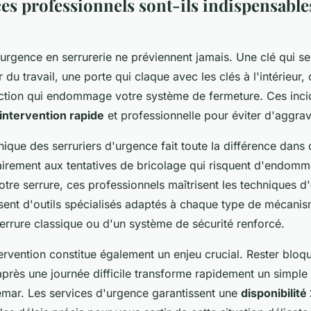
es professionnels sont-ils indispensable
'urgence en serrurerie ne préviennent jamais. Une clé qui s
r du travail, une porte qui claque avec les clés à l'intérieur
raction qui endommage votre système de fermeture. Ces inci
intervention rapide
et professionnelle pour éviter d'aggrav
nique des serruriers d'urgence fait toute la différence dan
rairement aux tentatives de bricolage qui risquent d'endom
otre serrure, ces professionnels maîtrisent les techniques d'
osent d'outils spécialisés adaptés à chaque type de mécanis
errure classique ou d'un système de sécurité renforcé.
tervention constitue également un enjeu crucial. Rester blo
après une journée difficile transforme rapidement un simpl
emar. Les services d'urgence garantissent une
disponibilit