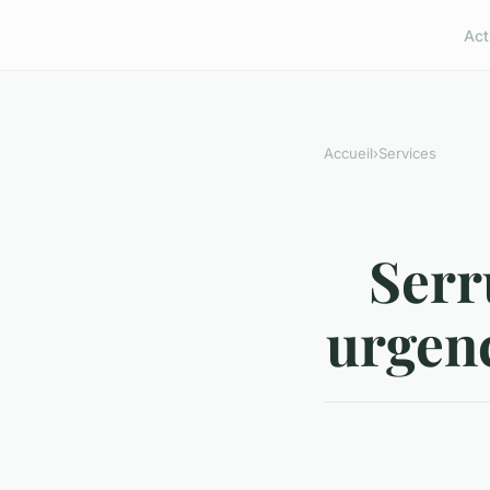
Act
Accueil
›
Services
Serr
urgenc