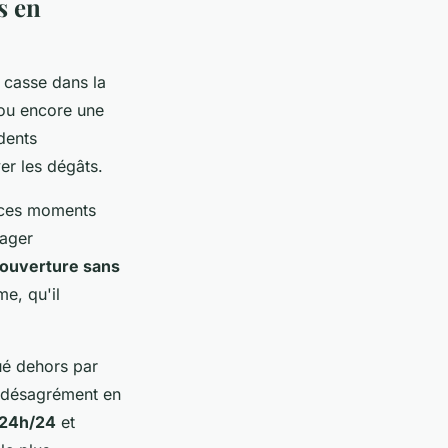
s en
e casse dans la
, ou encore une
dents
er les dégâts.
s ces moments
mager
ouverture sans
me, qu'il
qué dehors par
e désagrément en
é 24h/24
et