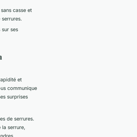
e sans casse et
 serrures.
 sur ses
n
apidité et
 vous communique
ses surprises
pes de serrures.
 la serrure,
indres