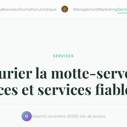
u
Business
Formation
Juridique
Management
Marketing
Serv
SERVICES
urier la motte-servo
es et services fiabl
Owen
12 novembre 2025
5 min de lecture
O