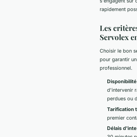
s'engagent sur d
rapidement poss
Les critère
Servolex e
Choisir le bon s
pour garantir un
professionnel.
Disponibilit
d'intervenir
perdues ou d
Tarification
premier cont
Délais d'int
30 minutes p