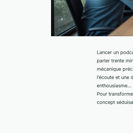
Lancer un podca
parler trente mi
mécanique précis
l’écoute et une 
enthousiasme… av
Pour transforme
concept séduisan