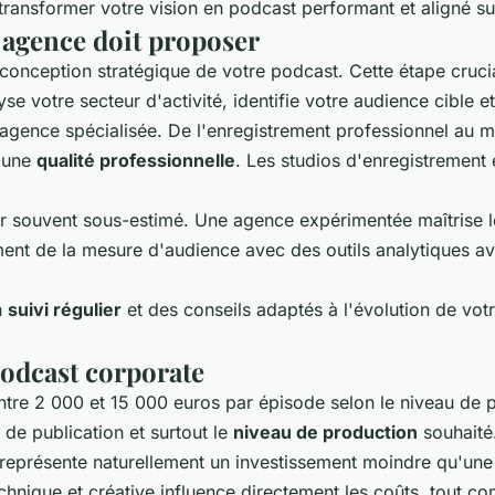
 transformer votre vision en podcast performant et aligné su
 agence doit proposer
ception stratégique de votre podcast. Cette étape cruciale 
se votre secteur d'activité, identifie votre audience cible et
agence spécialisée. De l'enregistrement professionnel au m
r une
qualité professionnelle
. Les studios d'enregistrement 
ur souvent sous-estimé. Une agence expérimentée maîtrise le
ement de la mesure d'audience avec des outils analytiques av
n
suivi régulier
et des conseils adaptés à l'évolution de vot
podcast corporate
ntre 2 000 et 15 000 euros par épisode selon le niveau de pr
 de publication et surtout le
niveau de production
souhaité
présente naturellement un investissement moindre qu'une 
technique et créative influence directement les coûts, tou