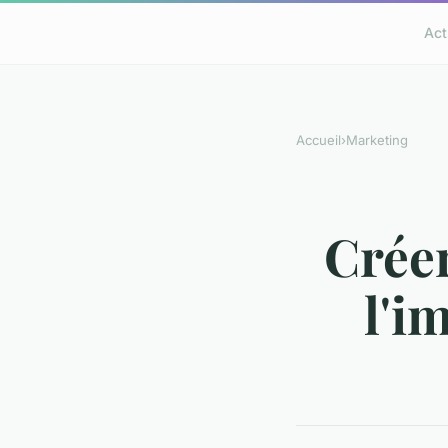
Act
Accueil
›
Marketing
Crée
l'i