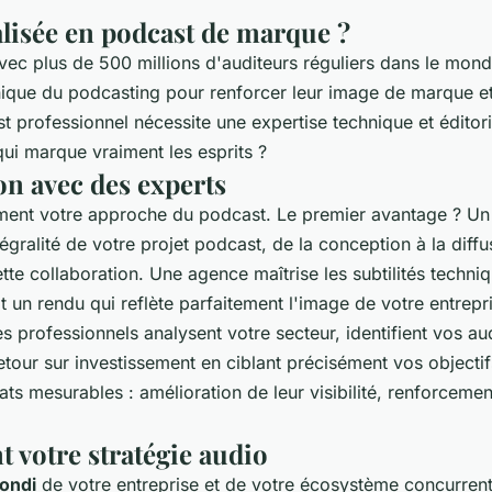
alisée en podcast de marque ?
ec plus de 500 millions d'auditeurs réguliers dans le mond
unique du podcasting pour renforcer leur image de marque et
 professionnel nécessite une expertise technique et éditor
qui marque vraiment les esprits ?
on avec des experts
lement votre approche du podcast. Le premier avantage ? U
égralité de votre projet podcast, de la conception à la diffu
ette collaboration. Une agence maîtrise les subtilités techn
t un rendu qui reflète parfaitement l'image de votre entrepr
es professionnels analysent votre secteur, identifient vos a
our sur investissement en ciblant précisément vos objectif
ts mesurables : amélioration de leur visibilité, renforcement
 votre stratégie audio
fondi
de votre entreprise et de votre écosystème concurren