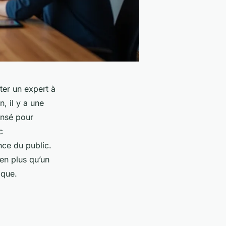
ter un expert à
, il y a une
ensé pour
c
nce du public.
en plus qu’un
ique.