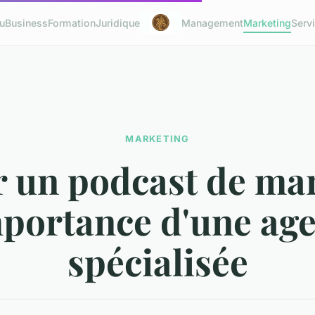
u
Business
Formation
Juridique
Management
Marketing
Serv
MARKETING
r un podcast de mar
mportance d'une ag
spécialisée