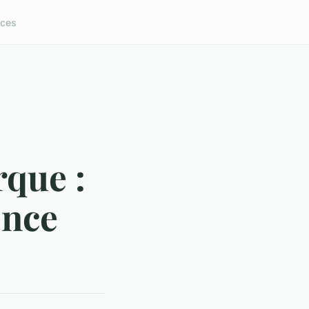
ices
que :
ence